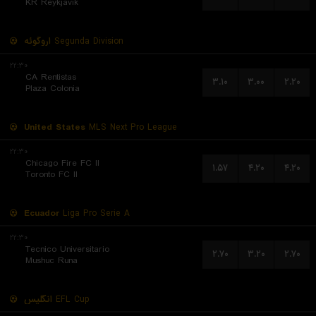
KR Reykjavik
اروگوئه
Segunda Division
۲۲:۳۰
CA Rentistas
۳.۱۰
۳.۰۰
۲.۲۰
Plaza Colonia
United States
MLS Next Pro League
۲۲:۳۰
Chicago Fire FC II
۱.۵۷
۴.۲۰
۴.۲۰
Toronto FC II
Ecuador
Liga Pro Serie A
۲۲:۳۰
Tecnico Universitario
۲.۷۰
۳.۲۰
۲.۷۰
Mushuc Runa
انگلیس
EFL Cup