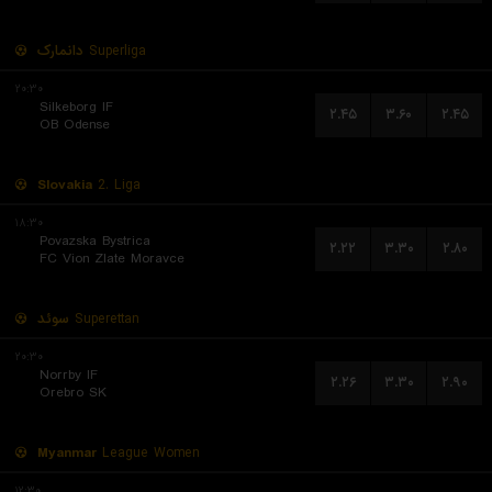
دانمارک
Superliga
۲۰:۳۰
Silkeborg IF
۲.۴۵
۳.۶۰
۲.۴۵
OB Odense
Slovakia
2. Liga
۱۸:۳۰
Povazska Bystrica
۲.۲۲
۳.۳۰
۲.۸۰
FC Vion Zlate Moravce
سوئد
Superettan
۲۰:۳۰
Norrby IF
۲.۲۶
۳.۳۰
۲.۹۰
Orebro SK
Myanmar
League Women
۱۲:۳۰