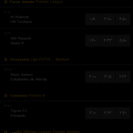
Faroe Islands
Premier League
۲۱:۰۰
KI Klaksvík
۱.۶۱
۳.۸۰
۴.۵۰
HB Torshavn
۲۱:۳۰
NSI Runavík
۱.۴۰
۴.۳۳
۵.۵۰
Skala IF
Venezuela
Liga FUTVE - Apertura
۲۳:۰۰
Rayo Zuliano
۳.۰۰
۳.۱۵
۲.۲۲
Estudiantes de Mérida
Colombia
Primera B
۲۲:۳۰
Tigres FC
۳.۱۰
۲.۷۳
۲.۴۰
Envigado
انگلیس
Isthmian League Premier Division