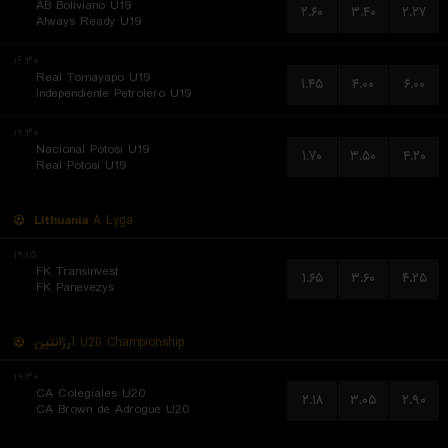
AB Boliviano U19
۲.۶۰
۳.۴۰
۲.۲۷
Always Ready U19
۱۶:۳۰
Real Tomayapo U19
۱.۴۵
۴.۰۰
۶.۰۰
Independiente Petrolero U19
۱۹:۳۰
Nacional Potosi U19
۱.۷۰
۳.۵۰
۴.۲۰
Real Potosi U19
Lithuania
A Lyga
۱۹:۱۵
FK Transinvest
۱.۶۵
۳.۶۰
۴.۲۵
FK Panevezys
آرژانتین
U20 Championship
۱۹:۳۰
CA Colegiales U20
۲.۱۸
۳.۰۵
۲.۹۰
CA Brown de Adrogue U20