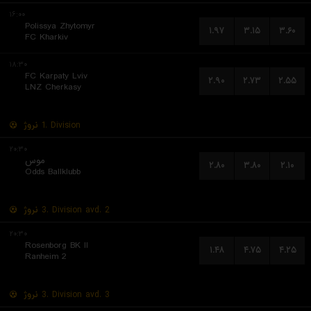
۱۶:۰۰
Polissya Zhytomyr
۱.۹۷
۳.۱۵
۳.۶۰
FC Kharkiv
۱۸:۳۰
FC Karpaty Lviv
۲.۹۰
۲.۷۳
۲.۵۵
LNZ Cherkasy
نروژ
1. Division
۲۰:۳۰
موس
۲.۸۰
۳.۸۰
۲.۱۰
Odds Ballklubb
نروژ
3. Division avd. 2
۲۰:۳۰
Rosenborg BK II
۱.۴۸
۴.۷۵
۴.۲۵
Ranheim 2
نروژ
3. Division avd. 3