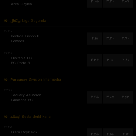
۳.۰۵
۳.۳۰
۲.۰۹
Arka Gdynia
پرتغال
Liga Segunda
۲۰:۳۰
Benfica Lisbon B
۲.۱۸
۳.۳۰
۲.۹۰
Leixoes
۲۰:۳۰
Lusitania FC
۲.۳۴
۳.۱۰
۲.۸۰
FC Porto B
Paraguay
Division Intermedia
۲۳:۰۰
Tacuary Asuncion
۲.۴۵
۳.۰۵
۲.۶۳
Guairena FC
ایسلند
Besta deild karla
۲۲:۴۵
Fram Reykjavik
۲.۵۵
۴.۱۵
۲.۱۴