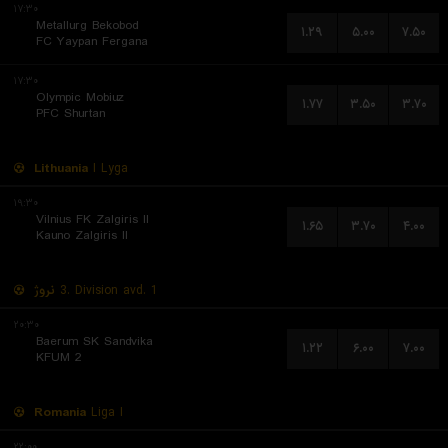
۱۷:۳۰
Metallurg Bekobod
۱.۲۹
۵.۰۰
۷.۵۰
FC Yaypan Fergana
۱۷:۳۰
Olympic Mobiuz
۱.۷۷
۳.۵۰
۳.۷۰
PFC Shurtan
Lithuania
I Lyga
۱۹:۳۰
Vilnius FK Zalgiris II
۱.۶۵
۳.۷۰
۴.۰۰
Kauno Zalgiris II
نروژ
3. Division avd. 1
۲۰:۳۰
Baerum SK Sandvika
۱.۲۲
۶.۰۰
۷.۰۰
KFUM 2
Romania
Liga I
۲۲:۰۰