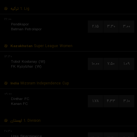
تركيه
1. Lig
۲۲:۰۰
Pendikspor
۲.۱۵
۳.۳۰
۳.۰۰
Batman Petrolspor
Kazakhstan
Super League Women
۱۳:۳۰
Tobol Kostanay (W)
۱۰.۰۰
۷.۵۰
۱.۰۹
FK Kyzylzhar (W)
India
Mizoram Independence Cup
۰۹:۰۰
Dinthar FC
۱.۷۸
۴.۳۳
۳.۱۰
Kanan FC
لهستان
1. Division
۲۰:۳۰
Unia Skierniewice