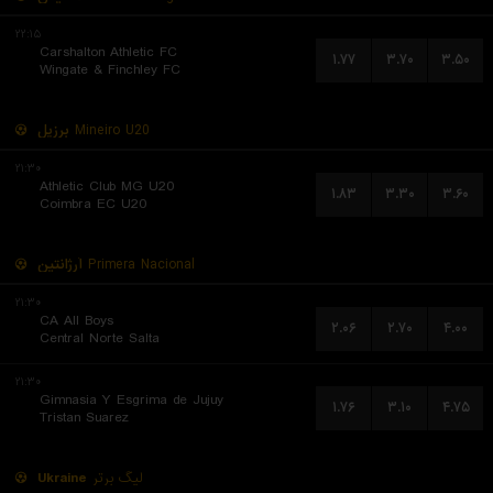
۲۲:۱۵
Carshalton Athletic FC
۱.۷۷
۳.۷۰
۳.۵۰
Wingate & Finchley FC
برزیل
Mineiro U20
۲۱:۳۰
Athletic Club MG U20
۱.۸۳
۳.۳۰
۳.۶۰
Coimbra EC U20
آرژانتین
Primera Nacional
۲۱:۳۰
CA All Boys
۲.۰۶
۲.۷۰
۴.۰۰
Central Norte Salta
۲۱:۳۰
Gimnasia Y Esgrima de Jujuy
۱.۷۶
۳.۱۰
۴.۷۵
Tristan Suarez
Ukraine
لیگ برتر