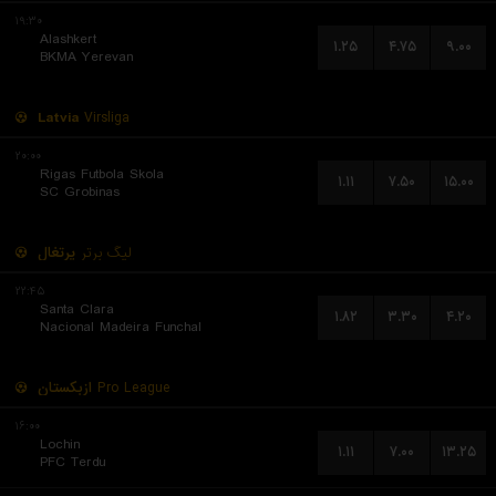
۱۹:۳۰
Alashkert
۱.۲۵
۴.۷۵
۹.۰۰
BKMA Yerevan
Latvia
Virsliga
۲۰:۰۰
Rigas Futbola Skola
۱.۱۱
۷.۵۰
۱۵.۰۰
SC Grobinas
لیگ برتر
پرتغال
۲۲:۴۵
Santa Clara
۱.۸۲
۳.۳۰
۴.۲۰
Nacional Madeira Funchal
ازبکستان
Pro League
۱۶:۰۰
Lochin
۱.۱۱
۷.۰۰
۱۳.۲۵
PFC Terdu