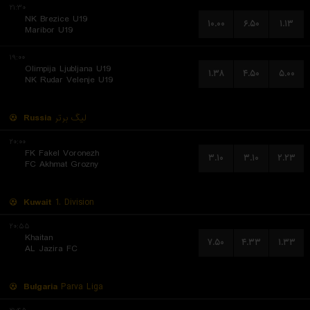
۲۱:۳۰
NK Brezice U19
۱۰.۰۰
۶.۵۰
۱.۱۳
Maribor U19
۱۹:۰۰
Olimpija Ljubljana U19
۱.۳۸
۴.۵۰
۵.۰۰
NK Rudar Velenje U19
Russia
لیگ برتر
۲۰:۰۰
FK Fakel Voronezh
۳.۱۰
۳.۱۰
۲.۲۳
FC Akhmat Grozny
Kuwait
1. Division
۲۰:۵۵
Khaitan
۷.۵۰
۴.۳۳
۱.۳۳
AL Jazira FC
Bulgaria
Parva Liga