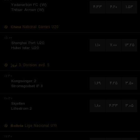
Yadanarbon FC (W)
۴.۳۳
۴.۲۰
۱.۵۳
Thitsar Arman (W)
China
National Games U20
۱۵:۰۰
Shanghai Port U20
۱.۱۰
۷.۰۰
۱۳.۲۵
Hubei Istar U20
نروژ
3. Division avd. 5
۱۷:۳۰
Kongsvinger 2
۱.۶۹
۴.۲۵
۳.۵۰
Stromsgodset IF II
۲۰:۳۰
Skjetten
۱.۸۰
۴.۳۳
۳.۰۵
Lillestrom 2
Bolivia
Liga Nacional U19
۱۷:۳۰