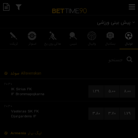
پیش بینی ورزشی
فوتبال
بسکتبال
والیبال
تنیس
هاکی روی یخ
اسنوکر
کریکت
سوئد
Allsvenskan
۲۰:۳۰
IK Sirius FK
۱.۲۹
۵.۰۰
۸.۰۰
IF Brommapojkarna
۲۰:۳۰
Vasteras SK FK
۳.۸۰
۳.۷۰
۱.۷۹
Djurgardens IF
Armenia
لیگ برتر