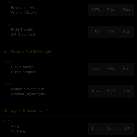
۲۰:۴۰
Favoritner AC
۲.۳۱
۳.۵۰
۲.۵۰
Wiener Viktoria
۲۱:۰۰
FCM Traiskirchen
۱.۸۷
۳.۷۰
۳.۱۵
SR Donaufeld
Belarus
Vysshaya Liga
۲۰:۱۵
Slavia Mozyr
۱.۸۵
۳.۲۰
۳.۷۰
Dnepr Mogilev
۱۸:۱۵
Naftan Novopolotsk
۳.۰۰
۳.۰۵
۲.۱۶
Arsenal Dzyarzhynsk
نروژ
3. Division avd. 4
۲۰:۳۰
Akra
۳.۲۰
۴.۰۰
۱.۷۶
Varhaug