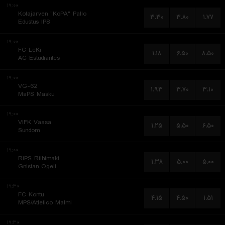
۱۹:۰۰
Kotajarven "KoPA" Pallo
۳.۳۰
۳.۸۰
۱.۷۷
Edustus IPS
۱۹:۰۰
FC LeKi
۱.۱۸
۶.۵۰
۸.۵۰
AC Estudiantes
۱۹:۰۰
VG-62
۱.۹۳
۳.۷۰
۳.۱۰
MaPS Masku
۱۹:۰۰
VIFK Vaasa
۱.۲۵
۵.۵۰
۶.۵۰
Sundom
۱۹:۰۰
RiPS Riihimaki
۱.۳۸
۵.۰۰
۵.۰۰
Gnistan Ogeli
۱۹:۳۰
FC Kontu
۴.۱۵
۴.۵۰
۱.۵۱
MPS/Atletico Malmi
۱۹:۳۰