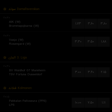
سوئد
Damallsvenskan
۲۰:۳۰
AIK (W)
۱.۷۳
۳.۶۰
۳.۸۰
Brommapojkarna (W)
۲۰:۳۰
Vaxjo (W)
۳.۳۰
۳.۵۰
۱.۸۸
Rosengard (W)
آلمان
3. Liga
۲۰:۳۰
SV Waldhof 07 Mannheim
۳.۰۰
۳.۴۰
۲.۱۵
TSV Fortuna Dusseldorf
فنلاند
Kolmonen
۲۰:۱۵
Pakkalan Palloseura (PPS)
۱۰.۰۰
۷.۵۰
۱.۱۱
LPS