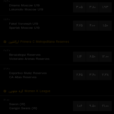
۱۹:۳۰
Dinamo Moscow U19
۳.۰۵
۳.۸۰
۱.۹۳
Lokomotiv Moscow U19
۱۷:۳۰
Fakel Voronezh U19
۴.۷۵
۴.۰۰
۱.۵۰
Spartak Moscow U19
آرژانتین
Primera C Metropolitana Reserves
۲۰:۳۰
Berazategui Reserves
۱.۱۴
۶.۵۰
۱۲.۰۰
Victoriano Arenas Reserves
۱۶:۳۰
Deportivo Muniz Reserves
۲.۴۵
۳.۴۰
۲.۳۸
CA Atlas Reserves
کره جنوبی
Women K League
۱۴:۰۰
Suwon (W)
۱.۰۶
۹.۵۰
۲۱.۰۰
Gangjin Swans (W)