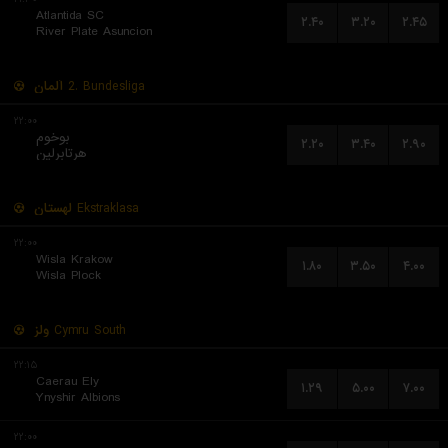
Atlantida SC
۲.۴۰
۳.۲۰
۲.۴۵
River Plate Asuncion
آلمان
2. Bundesliga
۲۲:۰۰
بوخوم
۲.۲۰
۳.۴۰
۲.۹۰
هرتابرلین
لهستان
Ekstraklasa
۲۲:۰۰
Wisla Krakow
۱.۸۰
۳.۵۰
۴.۰۰
Wisla Plock
ولز
Cymru South
۲۲:۱۵
Caerau Ely
۱.۲۹
۵.۰۰
۷.۰۰
Ynyshir Albions
۲۲:۰۰