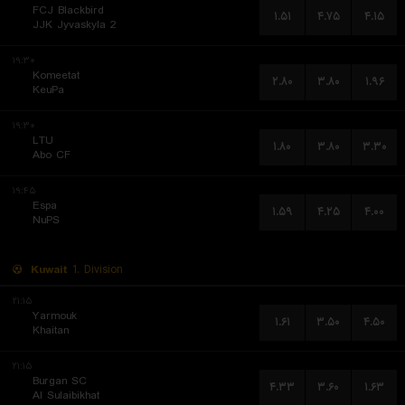
FCJ Blackbird
۱.۵۱
۴.۷۵
۴.۱۵
JJK Jyvaskyla 2
۱۹:۳۰
Komeetat
۲.۸۰
۳.۸۰
۱.۹۶
KeuPa
۱۹:۳۰
LTU
۱.۸۰
۳.۸۰
۳.۳۰
Abo CF
۱۹:۴۵
Espa
۱.۵۹
۴.۲۵
۴.۰۰
NuPS
Kuwait
1. Division
۲۱:۱۵
Yarmouk
۱.۶۱
۳.۵۰
۴.۵۰
Khaitan
۲۱:۱۵
Burgan SC
۴.۳۳
۳.۶۰
۱.۶۳
Al Sulaibikhat