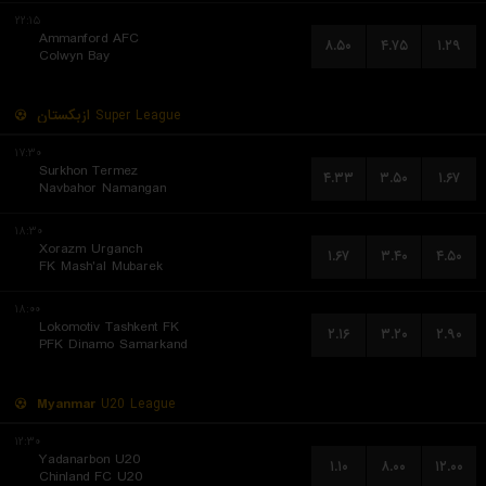
۲۲:۱۵
Ammanford AFC
۸.۵۰
۴.۷۵
۱.۲۹
Colwyn Bay
ازبکستان
Super League
۱۷:۳۰
Surkhon Termez
۴.۳۳
۳.۵۰
۱.۶۷
Navbahor Namangan
۱۸:۳۰
Xorazm Urganch
۱.۶۷
۳.۴۰
۴.۵۰
FK Mash'al Mubarek
۱۸:۰۰
Lokomotiv Tashkent FK
۲.۱۶
۳.۲۰
۲.۹۰
PFK Dinamo Samarkand
Myanmar
U20 League
۱۲:۳۰
Yadanarbon U20
۱.۱۰
۸.۰۰
۱۲.۰۰
Chinland FC U20