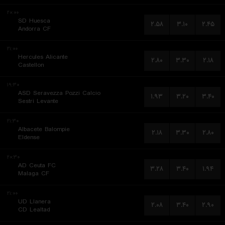
۲۰:۰۰
SD Huesca
۲.۵۸
۳.۱۰
۲.۴۵
Andorra CF
۲۱:۰۰
Hercules Alicante
۲.۸۰
۳.۳۰
۲.۱۸
Castellon
۱۹:۳۰
ASD Seravezza Pozzi Calcio
۱.۹۳
۳.۲۰
۳.۴۰
Sestri Levante
۲۱:۳۰
Albacete Balompie
۲.۱۸
۳.۳۰
۲.۸۰
Eldense
۲۰:۳۰
AD Ceuta FC
۳.۲۸
۳.۴۰
۱.۹۴
Malaga CF
۲۱:۰۰
UD Llanera
۲.۰۸
۳.۴۰
۲.۹۰
CD Lealtad