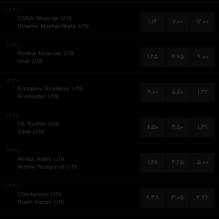
۱۷:۳۰
CSKA Moscow U19
۱.۱۴
۶.۰۰
۱۲.۰۰
Dinamo Makhachkala U19
۱۸:۳۰
Rodina Moscow U19
۱.۲۵
۴.۷۵
۹.۰۰
Ural U19
۱۴:۳۰
Konoplev Academy U19
۹.۰۰
۵.۵۰
۱.۲۲
Krasnodar U19
۱۷:۳۰
FK Rostov U19
۶.۵۰
۴.۵۰
۱.۳۱
Zenit U19
۱۳:۳۰
Almaz Antey U19
۱.۴۸
۴.۲۵
۵.۰۰
Nizhny Novgorod U19
۱۷:۳۰
Chertanovo U19
۲.۳۸
۳.۰۵
۲.۷۷
Rubin Kazan U19