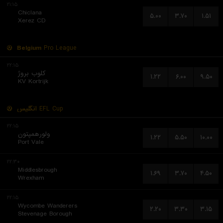
۲۱:۱۵
Chiclana
۵.۰۰
۳.۷۰
۱.۵۱
Xerez CD
Belgium
Pro League
۲۲:۱۵
کلوب بروژ
۱.۲۲
۶.۰۰
۹.۵۰
KV Kortrijk
انگلیس
EFL Cup
۲۲:۱۵
ولورهمپتون
۱.۲۲
۵.۵۰
۱۰.۰۰
Port Vale
۲۲:۳۰
Middlesbrough
۱.۶۹
۳.۷۰
۴.۵۰
Wrexham
۲۲:۱۵
Wycombe Wanderers
۲.۲۰
۳.۳۰
۳.۱۵
Stevenage Borough