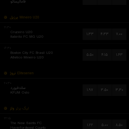
فامالیسائو
برزیل
Mineiro U20
۲۱:۳۰
Cruzeiro U20
۱.۳۳
۴.۳۳
۷.۰۰
Itabirito FC MG U20
۱۶:۳۰
Boston City FC Brasil U20
۵.۵۰
۴.۱۵
۱.۴۳
Atletico Mineiro U20
نروژ
Eliteserien
۲۰:۳۰
ساندفیورد
۱.۹۷
۳.۵۰
۳.۳۰
KFUM Oslo
لیگ برتر
ولز
۲۲:۱۵
The New Saints FC
۱.۲۲
۵.۰۰
۸.۵۰
Haverfordwest County