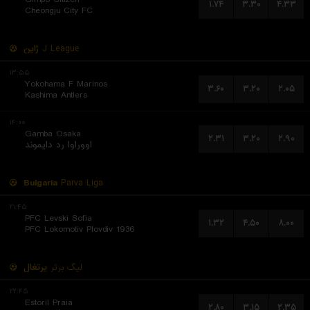
۱.۷۴
۳.۳۰
۴.۳۳
Cheongju City FC
ژاپن
J League
۱۳:۵۵
Yokohama F Marinos
۳.۶۰
۳.۲۰
۲.۰۵
Kashima Antlers
۱۴:۰۰
Gamba Osaka
۲.۳۱
۳.۲۰
۲.۹۰
اووراوا رد دایموند
Bulgaria
Parva Liga
۲۱:۴۵
PFC Levski Sofia
۱.۳۲
۴.۵۰
۸.۰۰
PFC Lokomotiv Plovdiv 1936
لیگ برتر
پرتغال
۲۲:۴۵
Estoril Praia
۲.۸۰
۳.۱۵
۲.۳۵