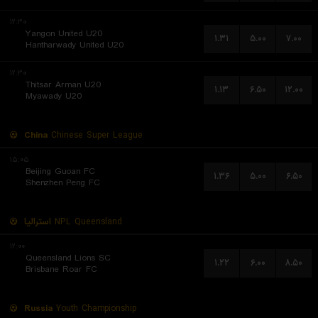
۱۲:۳۰
Yangon United U20
۱.۳۱
۵.۰۰
۷.۰۰
Hantharwady United U20
۱۲:۳۰
Thitsar Arman U20
۱.۱۳
۶.۵۰
۱۲.۰۰
Myawady U20
China
Chinese Super League
۱۵:۰۵
Beijing Guoan FC
۱.۳۶
۵.۰۰
۶.۵۰
Shenzhen Peng FC
استرالیا
NPL Queensland
۱۲:۰۰
Queensland Lions SC
۱.۲۲
۶.۰۰
۸.۵۰
Brisbane Roar FC
Russia
Youth Championship