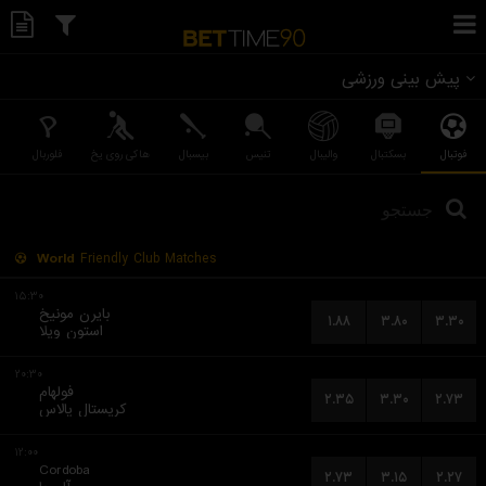
پیش بینی ورزشی
فوتبال
بسکتبال
والیبال
تنیس
بیسبال
هاکی روی یخ
فلوربال
World
Friendly Club Matches
۱۵:۳۰
بایرن مونیخ
۱.۸۸
۳.۸۰
۳.۳۰
استون ویلا
۲۰:۳۰
فولهام
۲.۳۵
۳.۳۰
۲.۷۳
کریستال پالاس
۱۲:۰۰
Cordoba
۲.۷۳
۳.۱۵
۲.۲۷