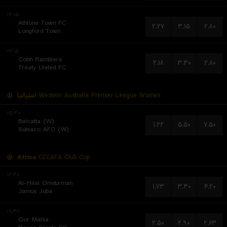
۲۲:۱۵
Athlone Town FC
۲.۲۷
۳.۱۵
۲.۸۰
Longford Town
۲۲:۱۵
Cobh Ramblers
۲.۱۸
۳.۳۰
۲.۸۰
Treaty United FC
استرالیا
Western Australia Premier League Women
۱۵:۳۰
Balcatta (W)
۱.۲۲
۵.۵۰
۷.۵۰
Subiaco AFC (W)
Africa
CECAFA Club Cup
۱۶:۳۰
Al-Hilal Omdurman
۱.۷۳
۳.۳۰
۴.۲۰
Jamus Juba
۱۹:۳۰
Gor Mahia
۲.۵۰
۲.۹۰
۲.۶۳