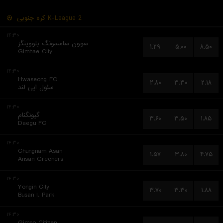
کره جنوبی
K-League 2
۱۴:۳۰
سوون سامسونگ بلووینگز
۱.۲۹
۵.۰۰
۸.۵۰
Gimhae City
۱۴:۳۰
Hwaseong FC
۲.۸۰
۳.۳۰
۲.۱۸
سئول ایی لند
۱۴:۳۰
گیونگنام
۳.۶۰
۳.۵۰
۱.۸۵
Daegu FC
۱۴:۳۰
Chungnam Asan
۱.۵۷
۳.۸۰
۴.۷۵
Ansan Greeners
۱۴:۳۰
Yongin City
۳.۷۰
۳.۳۰
۱.۸۸
Busan I. Park
۱۴:۳۰
Gimpo Citizen