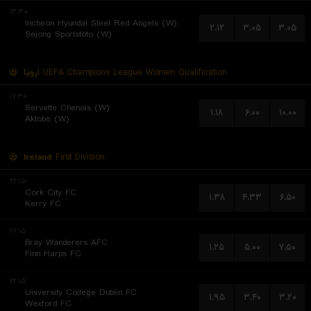
۱۳:۳۰
Incheon Hyundai Steel Red Angels (W)
۲.۱۲
۳.۰۵
۳.۰۵
Sejong Sportstoto (W)
اروپا
UEFA Champions League Women Qualification
۱۷:۳۰
Servette Chenois (W)
۱.۱۸
۶.۰۰
۱۰.۰۰
Aktobe (W)
Ireland
First Division
۲۲:۱۵
Cork City FC
۱.۳۸
۴.۳۳
۶.۵۰
Kerry FC
۲۲:۱۵
Bray Wanderers AFC
۱.۲۵
۵.۰۰
۷.۵۰
Finn Harps FC
۲۲:۱۵
University College Dublin FC
۱.۹۵
۳.۴۰
۳.۲۰
Wexford FC