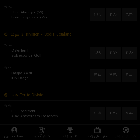
۲۱:۳۰
Thor Akureyri (W)
۱.۷۹
۳.۸۰
۳.۳۰
Fram Reykjavik (W)
سوئد
2. Division - Sodra Gotaland
۲۰:۰۰
Osterlen FF
۱.۶۹
۳.۷۰
۳.۸۰
Solvesborgs GoIF
۲۱:۰۰
Rappe GOIF
۳.۱۰
۳.۳۰
۲.۰۰
IFK Berga
هلند
Eerste Divisie
۲۱:۳۰
FC Dordrecht
۱.۴۵
۴.۵۰
۵.۵۰
Ajax Amsterdam Reserves
۲۱:۳۰
SBV Vitesse
۲.۳۰
۳.۵۰
۲.۶۳
پیش بینی ورزشی
پیش بینی زنده
نتایج زنده
کازینو آنلاین
حساب کاربری
RKC Waalwijk