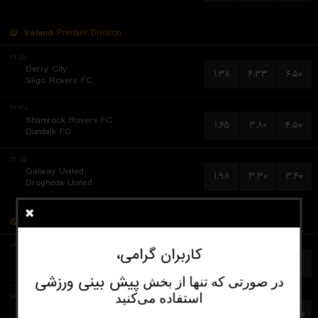
Ireland
Premier Division
۲۲:۱۵
Derry City
۱.۳۸
۴.۳۳
۶.۵۰
Sligo Rovers FC
۲۲:۳۰
Shamrock Rovers FC
۱.۶۵
۳.۸۰
۴.۵۰
Dundalk FC
۲۲:۱۵
Galway United
۱.۹۸
۳.۳۰
۳.۴۰
Drogheda United
آسیا
ASEAN Championship
۱۶:۳۰
کاربران گرامی،
Singapore
۴.۲۰
۳.۴۰
۱.۷۳
Indonesia
پیش‌ بینی ورزشی
در صورتی که تنها از بخش
استفاده می‌کنید
۱۶:۳۰
Vietnam
۱.۰۵
۱۰.۰۰
۲۳.۰۰