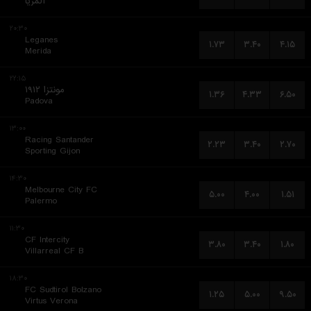
آلمریا
۲۰:۳۰
Leganes
۱.۷۳
۳.۴۰
۴.۱۵
Merida
۲۲:۱۵
مونتزا ۱۹۱۲
۱.۳۶
۴.۳۳
۶.۵۰
Padova
۱۳:۰۰
Racing Santander
۲.۲۳
۳.۴۰
۲.۷۰
Sporting Gijon
۱۴:۳۰
Melbourne City FC
۵.۰۰
۴.۰۰
۱.۵۱
Palermo
۱۱:۳۰
CF Intercity
۳.۸۰
۳.۴۰
۱.۸۰
Villarreal CF B
۱۸:۳۰
FC Sudtirol Bolzano
۱.۲۵
۵.۰۰
۹.۵۰
Virtus Verona