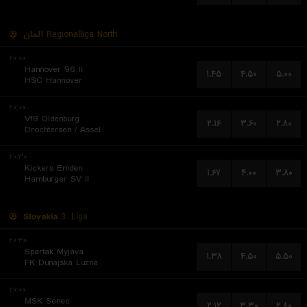
آلمان
Regionalliga North
۲۰:۰۰
Hannover 96 II
۱.۴۵
۴.۵۰
۵.۰۰
HSC Hannover
۲۰:۰۰
VfB Oldenburg
۲.۱۶
۳.۶۰
۲.۸۰
Drochtersen / Assel
۲۰:۳۰
Kickers Emden
۱.۶۷
۴.۰۰
۳.۸۰
Hamburger SV II
Slovakia
3. Liga
۲۰:۳۰
Spartak Myjava
۱.۳۸
۴.۵۰
۵.۵۰
FK Dunajska Luzna
۲۰:۰۰
MSK Senec
۲.۱۲
۳.۳۰
۲.۸۰