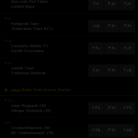
Afan Lido Port Talbot
۲.۱۱
۳.۵۰
۲.۸۰
Llantwit Major
۲۲:۰۰
Pontypridd Town
۱.۸۵
۳.۶۰
۳.۴۰
Pontardawe Town A.F.C.
۲۲:۱۵
Caerphilly Athletic FC
۲.۹۰
۳.۶۰
۲.۰۲
Cardiff Draconians
۲۲:۱۵
Llanelli Town
۲.۸۰
۳.۶۰
۲.۰۵
Trethomas Bluebirds
ایسلند
Besta Deild Kvenna Women
۲۲:۴۵
Valur Reykjavik (W)
۲.۳۸
۳.۷۰
۲.۳۸
Vikingur Reykjavik (W)
۲۱:۳۰
Grindavik/Njardvik (W)
۲.۲۵
۳.۶۰
۲.۵۵
IBV Vestmannaeyjar (W)