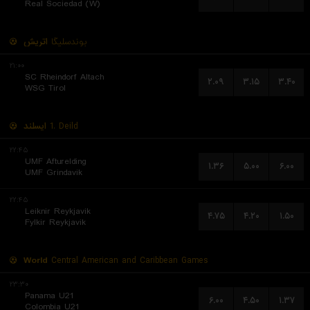
Real Sociedad (W)
بوندسلیگا
اتریش
۲۱:۰۰
SC Rheindorf Altach
۲.۰۹
۳.۱۵
۳.۴۰
WSG Tirol
ایسلند
1. Deild
۲۲:۴۵
UMF Afturelding
۱.۳۶
۵.۰۰
۶.۰۰
UMF Grindavik
۲۲:۴۵
Leiknir Reykjavik
۴.۷۵
۴.۲۰
۱.۵۰
Fylkir Reykjavik
World
Central American and Caribbean Games
۲۳:۳۰
Panama U21
۶.۰۰
۴.۵۰
۱.۳۷
Colombia U21