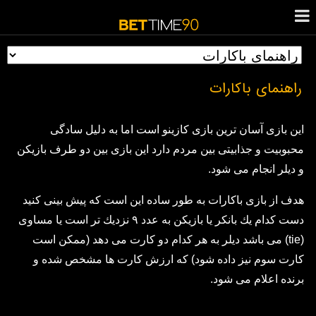
راهنمای باکارات
اين بازى آسان ترين بازى كازينو است اما به دليل سادگى
محبوبيت و جذابيتى بين مردم دارد اين بازى بين دو طرف بازيكن
و ديلر انجام مى شود.
هدف از بازى باكارات به طور ساده اين است كه پيش بينى كنيد
دست كدام يك بانكر يا بازيكن به عدد ٩ نزديك تر است يا مساوى
(tie) مى باشد ديلر به هر كدام دو كارت مى دهد (ممكن است
كارت سوم نيز داده شود) كه ارزش كارت ها مشخص شده و
برنده اعلام مى شود.